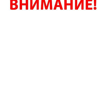
Дорогие друзья!
В связи со сложившейся ситуацией, в целях безопасности,
все культурно-досуговые мероприятия запланированные в
эти выходные (23, 24 марта) переносятся!
Спектакль «Цветик - семицветик» переносится с
сохранением всех приобретенных билетов на 27 апреля
12:00.
С уважением к вам, Истринский Дом культуры