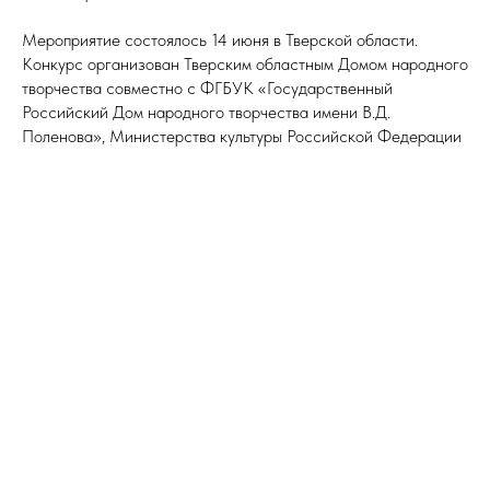
Мероприятие состоялось 14 июня в Тверской области.
Конкурс организован Тверским областным Домом народного
творчества совместно с ФГБУК «Государственный
Российский Дом народного творчества имени В.Д.
Поленова», Министерства культуры Российской Федерации
и Тверской области. В конкурсе приняли участие
многочисленные творческие коллективы и солисты.
Цели и задачи конкурса: сохранение преемственности
национальной культуры русского народа в условиях
полиэтнического пространства Российской Федерации;
популяризация историко-культурной самобытности регионов;
развитие русской традиционной культуры; выявление
художественно-одаренных детей и молодежи; интеграция
русских народных традиций в современное культурное
пространство.
Поздравляем участников коллектива с победой! Желаем
дальнейших успехов!